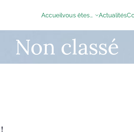
Accueil
vous êtes…
Actualités
Co
icant de solutions composites
Non classé
!