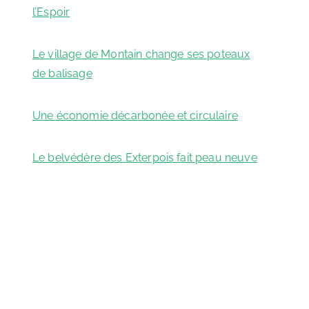
l’Espoir
21 juillet 2021
Le village de Montain change ses poteaux
de balisage
28 avril 2021
Une économie décarbonée et circulaire
26 avril 2021
Le belvédère des Exterpois fait peau neuve
19 juin 2020